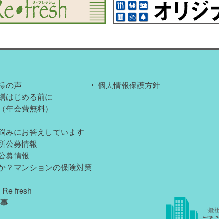
am開設のお知らせ
セミナー開催
セミナー開催
（11月4日）
集合住宅管理新聞『アメニティ』に当協議会のセミナーが掲載されました
様の声
個人情報保護方針
繕はじめる前に
ポート業務一部休止のお知らせ
（年会費無料）
25秋マンション大規模修繕セミナー開催
悩みにお答えしています
所公募情報
セミナー開催
公募情報
セミナー開催
か？マンションの保険対策
セミナー開催
 fresh
理事
せ
ル