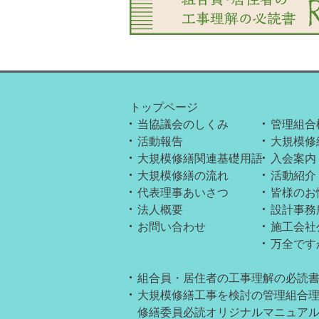
2025.10.30
協議会Instagr
2025.10.26
【セミナー】横浜
2025.10.25
【セミナー】渋谷
2025.10.24
業務休業のお知らせ
トップページ
2025.10.23
当協議会のしくみ
管理組合
活動報告
大規模修
2025.09.09
社内研修に伴うサ
大規模修繕関連基礎用語
入会案内
大規模修繕の流れ
活動紹介
2025.09.04
【セミナー】20
代表理事あいさつ
皆様のお
法人概要
設計事務
2025.08.24
【セミナー】新宿
お問い合わせ
施工会社
2025.08.23
【セミナー】大宮
万全です
2025.08.02
【セミナー】千葉
組合員・居住者の工事理解の必読書 Re
大規模修繕工事を検討の管理組合
2025.07.28
夏季休業のお知ら
修繕委員必読オリジナルマニュア