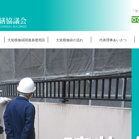
「マ
大規模修繕関連基礎用語
大規模修繕の流れ
代表理事あいさつ