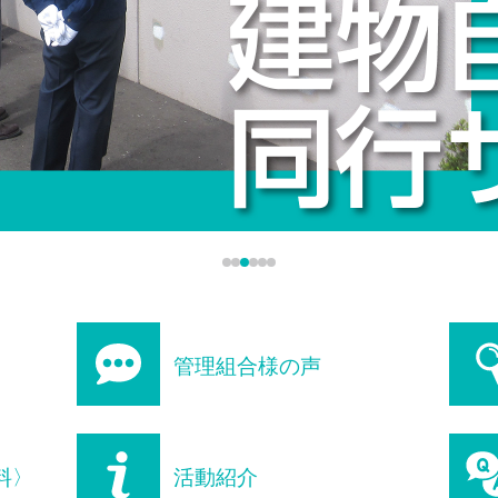
1
2
3
4
5
6
管理組合様の声
料〉
活動紹介